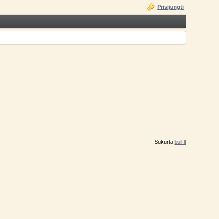
Prisijungti
Sukurta
bull.lt