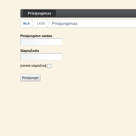
Skip to Content
Prisijungimas
Prisijungimas
Navigation
Prisijungimas
lki.lt
LKIIS
Breadcrumbs
Prisijungimo vardas
Slaptažodis
Įsiminti slaptažodį