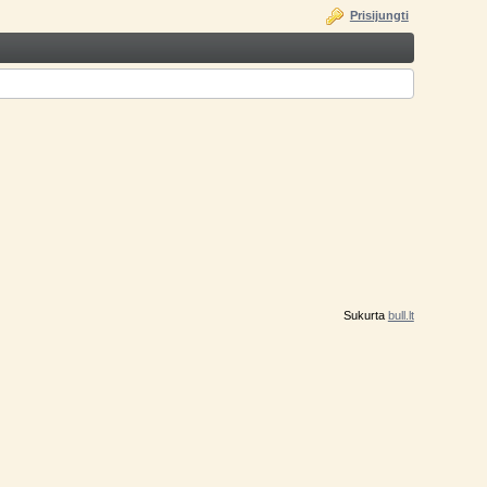
Prisijungti
Sukurta
bull.lt