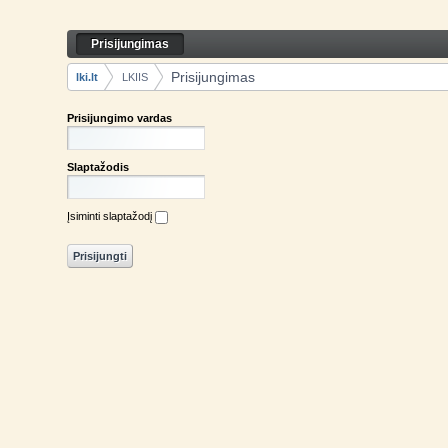
Skip to Content
Prisijungimas
Prisijungimas
Navigation
Prisijungimas
lki.lt
LKIIS
Breadcrumbs
Prisijungimo vardas
Slaptažodis
Įsiminti slaptažodį