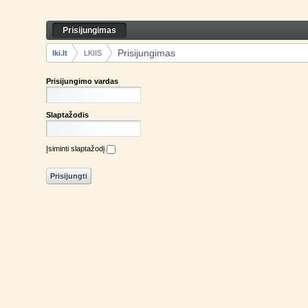
Skip to Content
Prisijungimas
Prisijungimas
Navigation
Prisijungimas
lki.lt
LKIIS
Breadcrumbs
Prisijungimo vardas
Slaptažodis
Įsiminti slaptažodį