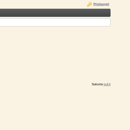
Prisijungti
Sukurta
bull.lt