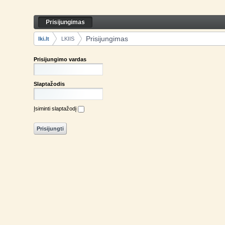
Skip to Content
Prisijungimas
Prisijungimas
Navigation
Prisijungimas
lki.lt
LKIIS
Breadcrumbs
Prisijungimo vardas
Slaptažodis
Įsiminti slaptažodį