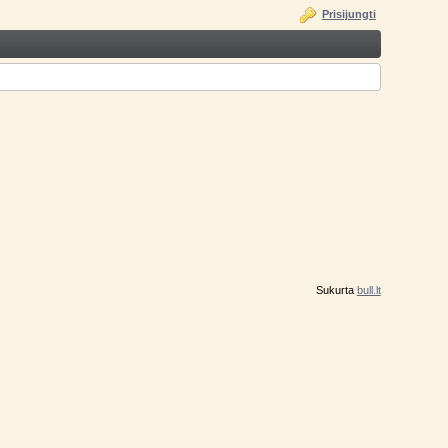
Prisijungti
Sukurta
bull.lt