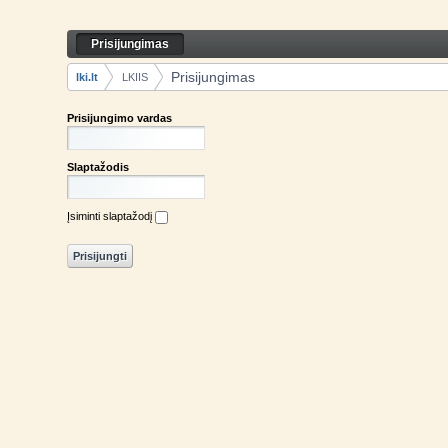
Skip to Content
Prisijungimas
Prisijungimas
Navigation
Prisijungimas
lki.lt
LKIIS
Breadcrumbs
Prisijungimo vardas
Slaptažodis
Įsiminti slaptažodį