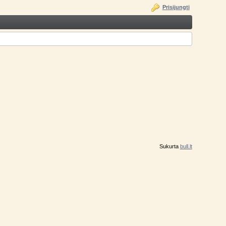
Prisijungti
Sukurta
bull.lt